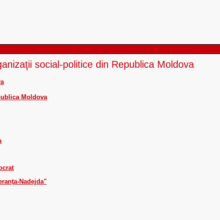
rganizaţii social-politice din Republica Moldova
va
publica Moldova
a
ocrat
eranţa-Nadejda"