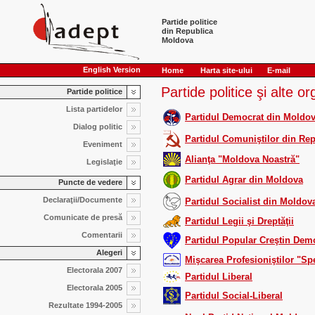
Partide politice
din Republica
Moldova
English Version
Home
Harta site-ului
E-mail
Partide politice şi alte o
Partide politice
Lista partidelor
Partidul Democrat din Moldo
Dialog politic
Partidul Comuniştilor din Re
Eveniment
Alianţa "Moldova Noastră"
Legislaţie
Partidul Agrar din Moldova
Puncte de vedere
Declaraţii/Documente
Partidul Socialist din Moldov
Comunicate de presă
Partidul Legii şi Dreptăţii
Comentarii
Partidul Popular Creştin Dem
Alegeri
Mişcarea Profesioniştilor "Sp
Electorala 2007
Partidul Liberal
Electorala 2005
Partidul Social-Liberal
Rezultate 1994-2005