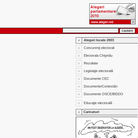
Alegeri locale 2003
Concurenţi electorali
Electorala Chişinău
Rezultate
Legislaţie electorală
Documente CEC
Documente/Contestări
Documente OSCE/BIDDO
Educaţie electorală
Caricaturi