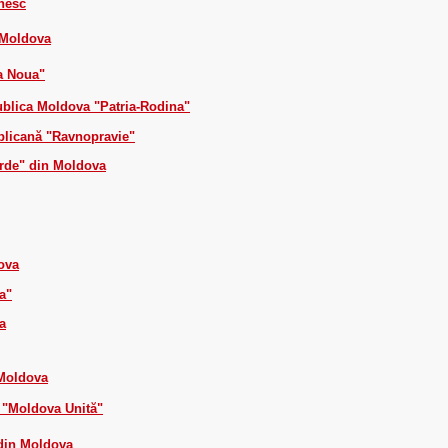
nesc
 Moldova
ţa Noua"
publica Moldova "Patria-Rodina"
ublicană "Ravnopravie"
erde" din Moldova
ova
a"
a
 Moldova
e "Moldova Unită"
 din Moldova