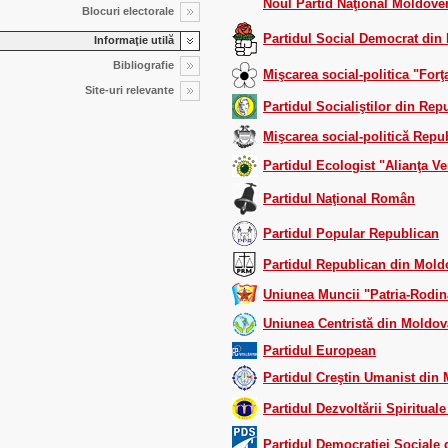
Noul Partid Naţional Moldove
Blocuri electorale
Partidul Social Democrat din
Informaţie utilă
Bibliografie
Mişcarea social-politica "For
Site-uri relevante
Partidul Socialiştilor din Re
Mişcarea social-politică Rep
Partidul Ecologist "Alianţa V
Partidul Naţional Român
Partidul Popular Republican
Partidul Republican din Mold
Uniunea Muncii "Patria-Rodin
Uniunea Centristă din Moldov
Partidul European
Partidul Creştin Umanist din
Partidul Dezvoltării Spiritual
Partidul Democraţiei Sociale